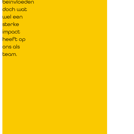
beïnvloeden
doch wat
wel een
sterke
impact
heeft op
ons als
team.