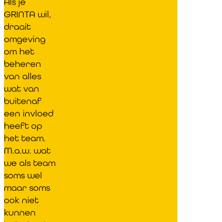
Als je
GRINTA wil,
draait
omgeving
om het
beheren
van alles
wat van
buitenaf
een invloed
heeft op
het team.
M.a.w. wat
we als team
soms wel
maar soms
ook niet
kunnen