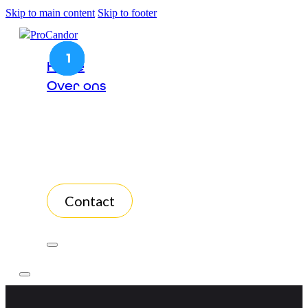
Skip to main content
Skip to footer
8
6
5
4
7
3
2
1
Home
Over ons
Het team
Aanbod
Accomodatie
Klanten
Subsidies
Contact