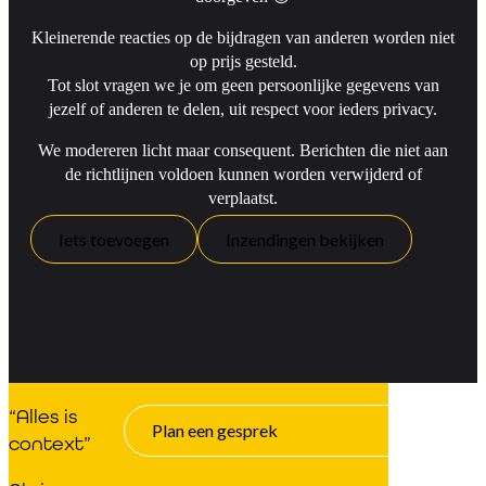
Kleinerende reacties op de bijdragen van anderen worden niet
op prijs gesteld.
Tot slot vragen we je om geen persoonlijke gegevens van
jezelf of anderen te delen, uit respect voor ieders privacy.
We modereren licht maar consequent. Berichten die niet aan
de richtlijnen voldoen kunnen worden verwijderd of
verplaatst.
Iets toevoegen
Inzendingen bekijken
“Alles is
g
Plan een gesprek
context”