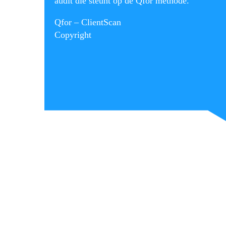
audit die steunt op de Qfor methode.
Qfor – ClientScan
Copyright